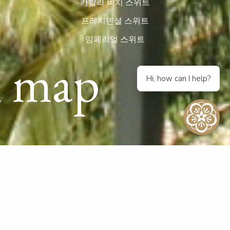
카할라 비치 스위트
프레지덴셜 스위트
임페리얼 스위트
 map
Hi, how can I help?