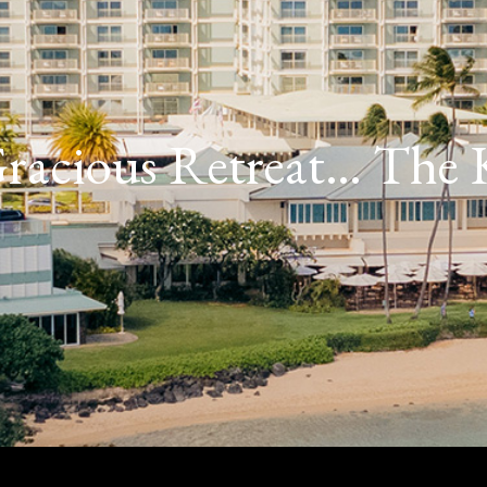
racious Retreat… The 