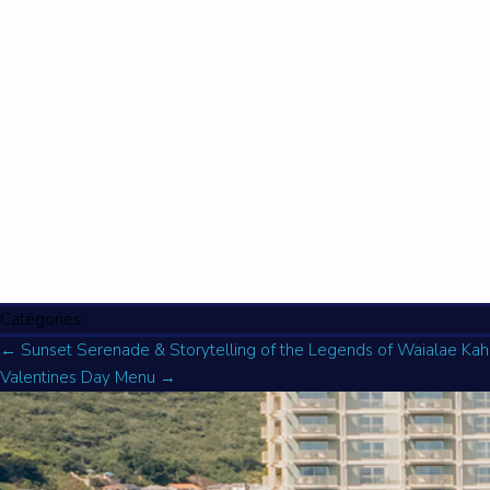
Categories:
←
Sunset Serenade & Storytelling of the Legends of Waialae Kah
Valentines Day Menu
→